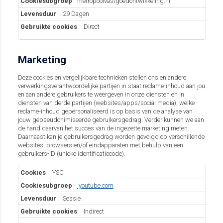
metropoolvastgoedontwikkeling.nl
29 Dagen
Direct
Marketing
Deze cookies en vergelijkbare technieken stellen ons en andere
verwerkingsverantwoordelijke partijen in staat reclame-inhoud aan jou
en aan andere gebruikers te weergeven in onze diensten en in
diensten van derde partijen (websites/apps/social media), welke
reclame-inhoud gepersonaliseerd is op basis van de analyse van
jouw gepseudonimiseerde gebruikersgedrag. Verder kunnen we aan
de hand daarvan het succes van de ingezette marketing meten.
Daarnaast kan je gebruikersgedrag worden gevolgd op verschillende
websites, browsers en/of eindapparaten met behulp van een
gebruikers-ID (unieke identificatiecode).
Marketing
YSC
youtube.com
Sessie
Indirect