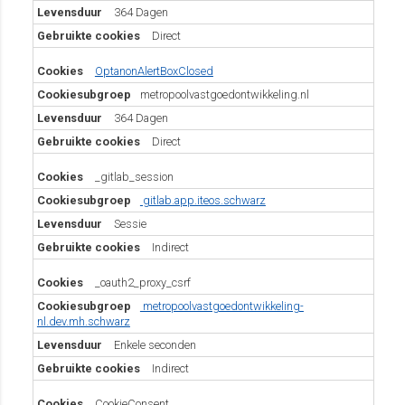
364 Dagen
Direct
OptanonAlertBoxClosed
metropoolvastgoedontwikkeling.nl
364 Dagen
Direct
_gitlab_session
gitlab.app.iteos.schwarz
Sessie
Indirect
_oauth2_proxy_csrf
metropoolvastgoedontwikkeling-
nl.dev.mh.schwarz
Enkele seconden
Indirect
CookieConsent