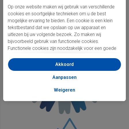
op de eerste plaats bij ons
Op onze website maken wij gebruik van verschillende
cookies en soortgelijke technieken om u de best
mogelijke ervaring te bieden. Een cookie is een klein
tekstbestand dat we opslaan op uw apparaat en
uitlezen bij uw volgende bezoek. Zo maken wij
bijvoorbeeld gebruik van functionele cookies.
Functionele cookies zijn noodzakelijk voor een goede
werking van onze website, hiervoor hebben wij geen
toestemming nodig. Ook maken wij gebruik van
Akkoord
comfort cookies en analytische cookies. Met comfort
cookies slaan wij gegevens op over uw voorkeuren ten
Aanpassen
aanzien van het gebruik van de website. Analytische
cookies gebruiken wij voor het verzamelen van
Weigeren
gegevens over het gebruik van onze website.
Daarnaast maken we gebruik van analytische en
marketing cookies voor het weergeven van
gepersonaliseerd aanbod op basis van o.a. door u
bezochte websites en uw klikgedrag. Door op