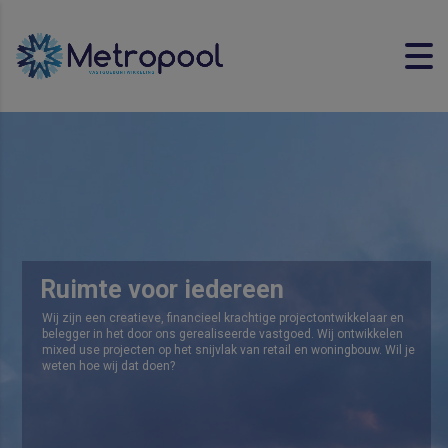
R
u
i
m
t
e
v
o
o
r
i
e
d
e
r
e
e
n
Wij zijn een creatieve, financieel krachtige projectontwikkelaar en
belegger in het door ons gerealiseerde vastgoed. Wij ontwikkelen
mixed use projecten op het snijvlak van retail en woningbouw. Wil je
weten hoe wij dat doen?